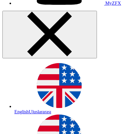
MyZFX
English
Uluslararası