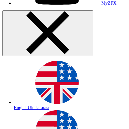
MyZFX
English
Uluslararası