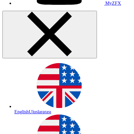
MyZFX
English
Uluslararası