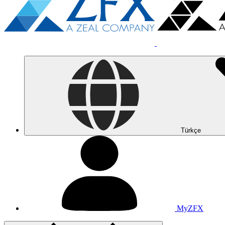
Türkçe
MyZFX