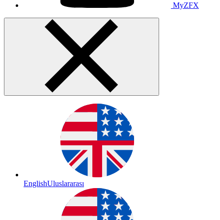
MyZFX
English
Uluslararası