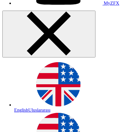
MyZFX
English
Uluslararası