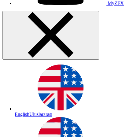
MyZFX
English
Uluslararası