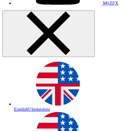
MyZFX
English
Uluslararası