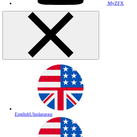
MyZFX
English
Uluslararası