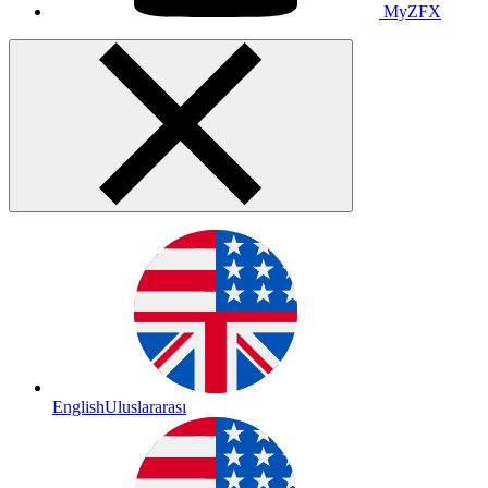
MyZFX
English
Uluslararası