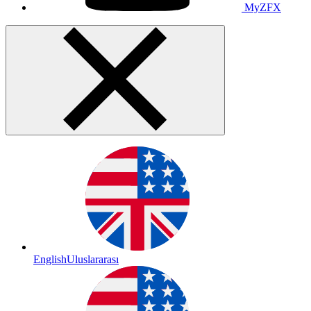
MyZFX
English
Uluslararası